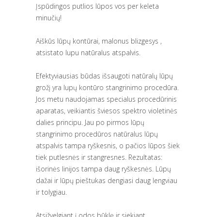
Įspūdingos putlios lūpos vos per keleta
minučių!
Aiškūs lūpų kontūrai, malonus blizgesys ,
atsistato lupu natūralus atspalvis.
Efektyviausias būdas išsaugoti natūralų lūpų
grožį yra lupų kontūro stangrinimo procedūra.
Jos metu naudojamas specialus procedūrinis
aparatas, veikiantis šviesos spektro violetinės
dalies principu. Jau po pirmos lūpų
stangrinimo procedūros natūralus lūpų
atspalvis tampa ryškesnis, o pačios lūpos šiek
tiek putlesnės ir stangresnes. Rezultatas:
išorinės linijos tampa daug ryškesnės. Lūpų
dažai ir lūpų pieštukas dengiasi daug lengviau
ir tolygiau.
Atsižvelgiant į odos būklę ir siekiant